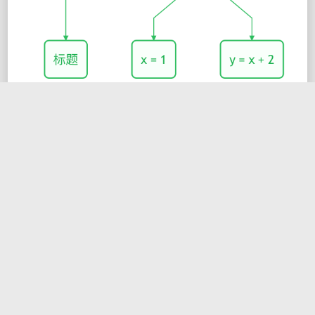
部分代码
def
 ast_runner

  index 
=
0
  ast 
=
[
]
# 遍历队列
while
@queue
.
length 
>
 index 
do
    token 
=
@queue
[
index
]
case
 token
.
type

when
'H1'
,
'H2'
,
'H3'
# H1 H2 H3 规则
      node 
=
ASTList
.
new
(
token
)