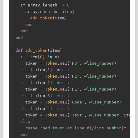
if
 array
.
length 
!=
0
    array
.
each
do
|
item
|
add_token
(
item
)
end
end
end
def
add_token
(
item
)
if
 item
[
0
]
!=
nil
    token 
=
Token
.
new
(
'H3'
,
@line_number
)
elsif
 item
[
1
]
!=
nil
    token 
=
Token
.
new
(
'H2'
,
@line_number
)
elsif
 item
[
2
]
!=
nil
    token 
=
Token
.
new
(
'H1'
,
@line_number
)
elsif
 item
[
3
]
!=
nil
    token 
=
Token
.
new
(
'Code'
,
@line_number
)
elsif
 item
[
4
]
!=
nil
    token 
=
Token
.
new
(
'Text'
,
@line_number
,
 item
[
else
raise
"bad token at line 
#{
@line_number
}
"
end