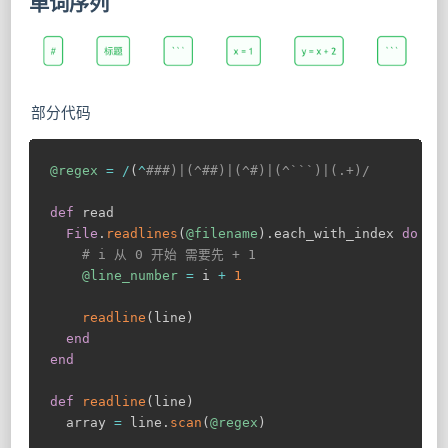
单词序列
部分代码
@regex
=
/
(
^
###)|(^##)|(^#)|(^```)|(.+)/
def
 read

File
.
readlines
(
@filename
)
.
each_with_index 
do
|
l
# i 从 0 开始 需要先 + 1
@line_number
=
 i 
+
1
readline
(
line
)
end
end
def
readline
(
line
)
  array 
=
 line
.
scan
(
@regex
)